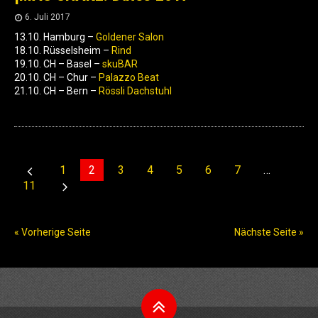
6. Juli 2017
13.10. Hamburg –
Goldener Salon
18.10. Rüsselsheim –
Rind
19.10. CH – Basel –
skuBAR
20.10. CH – Chur –
Palazzo Beat
21.10. CH – Bern –
Rössli Dachstuhl
1
2
3
4
5
6
7
…
11
« Vorherige Seite
Nächste Seite »
Nach
oben