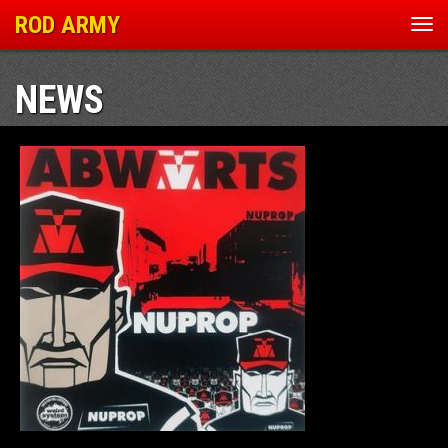
ROD ARMY
Nav
ein
NEWS