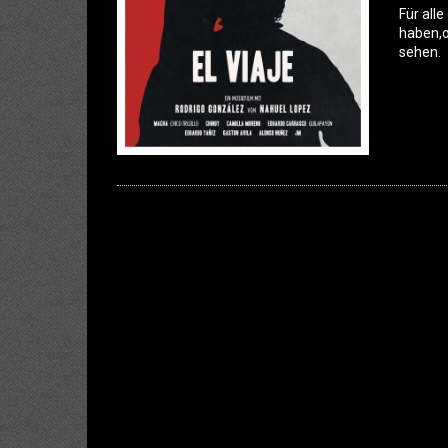
Für all
haben,o
sehen.