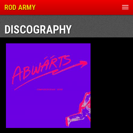
ROD ARMY
Nav
ein
DISCOGRAPHY