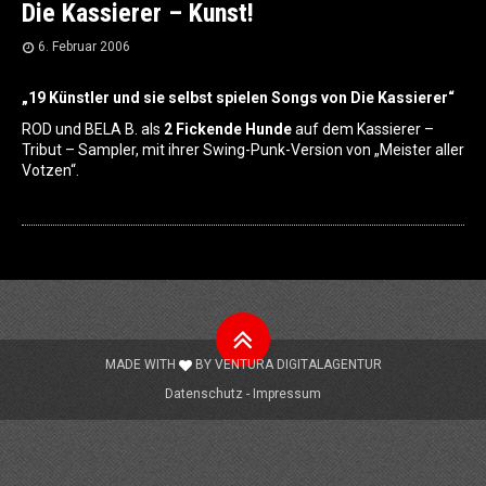
Die Kassierer – Kunst!
6. Februar 2006
„19 Künstler und sie selbst spielen Songs von Die Kassierer“
ROD und BELA B. als
2 Fickende Hunde
auf dem Kassierer –
Tribut – Sampler, mit ihrer Swing-Punk-Version von „Meister aller
Votzen“.
Nach
oben
MADE WITH
BY
VENTURA DIGITALAGENTUR
Datenschutz
Impressum