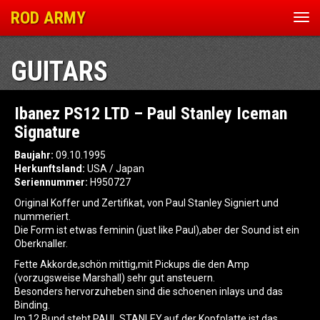
ROD ARMY
Nav
ein
GUITARS
Ibanez PS12 LTD – Paul Stanley Iceman
Signature
Baujahr:
09.10.1995
Herkunftsland:
USA / Japan
Seriennummer:
H950727
Original Koffer und Zertifikat, von Paul Stanley Signiert und
nummeriert.
Die Form ist etwas feminin (just like Paul),aber der Sound ist ein
Oberknaller.
Fette Akkorde,schön mittig,mit Pickups die den Amp
(vorzugsweise Marshall) sehr gut ansteuern.
Besonders hervorzuheben sind die schoenen inlays und das
Binding.
Im 12.Bund steht PAUL STANLEY,auf der Kopfplatte ist das