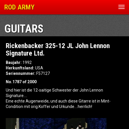
ROD ARMY
Nav
ein
GUITARS
Rickenbacker 325-12 JL John Lennon
Signature Ltd.
Baujahr:
1992
Herkunftsland:
USA
Seriennummer:
F57127
No.1787 of 2000
Und hier ist die 12-saitige Schwester der John Lennon
Signature….
Eine echte Augenweide, und auch diese Gitarre ist in Mint-
Condition mit orig.Koffer und Urkunde….herrlich!