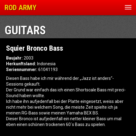
ROD ARMY
Nav
ein
GUITARS
Squier Bronco Bass
Baujahr:
2003
Herkunftsland:
Indonesia
Seriennummer:
61041193
Diesen Bass habe ich mir während der „Jazz ist anders“-
Sessions gekauft.
Der Grund war einfach das ich einen Shortscale Bass mit preci-
Sound haben wollte.
Ich habe ihn aufjedenfall bei der Platte eingesetzt, weiss aber
nicht mehr bei welchem Song, die meiste Zeit spielte ich ja
meinen RG-Bass sowie meinen Yamaha BEX BS.
Dieser Bronco ist aufjedenfall ein netter kleiner Bass um mal
eben einen schönen trockenen 60´s Bass zu spielen.