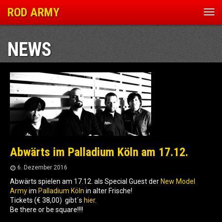
ROD ARMY
Nav
ein
NEWS
Abwärts im Palladium Köln am 17.12.
6. Dezember 2016
Abwärts spielen am 17.12. als Special Guest der
New Model
Army
im
Palladium Köln
in alter Frische!
Tickets (€ 38,00) gibt´s
hier
.
Be there or be square!!!!