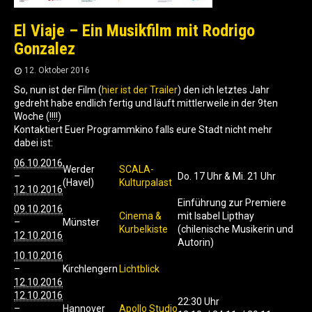
El Viaje – Ein Musikfilm mit Rodrigo
Gonzalez
12. Oktober 2016
So, nun ist der Film (
hier ist der Trailer
) den ich letztes Jahr
gedreht habe endlich fertig und läuft mittlerweile in der 9ten
Woche (!!!!)
Kontaktiert Euer Programmkino falls eure Stadt nicht mehr
dabei ist:
06.10.2016
Werder
SCALA-
–
Do. 17 Uhr & Mi. 21 Uhr
(Havel)
Kulturpalast
12.10.2016
Einführung zur Premiere
09.10.2016
Cinema &
mit Isabel Lipthay
–
Münster
Kurbelkiste
(chilenische Musikerin und
12.10.2016
Autorin)
10.10.2016
–
Kirchlengern
Lichtblick
12.10.2016
12.10.2016
22:30 Uhr
–
Hannover
Apollo Studio