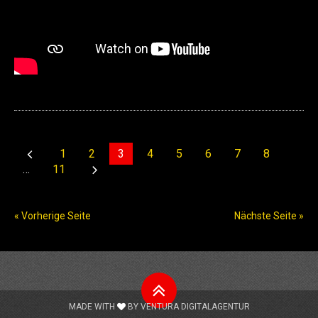
1
2
3
4
5
6
7
8
…
11
« Vorherige Seite
Nächste Seite »
Nach
oben
MADE WITH
BY
VENTURA DIGITALAGENTUR