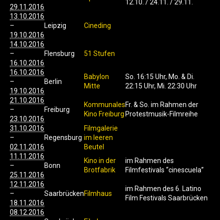
12.10. / 24.11. / 29.11.
29.11.2016
13.10.2016
–
Leipzig
Cineding
19.10.2016
14.10.2016
–
Flensburg
51 Stufen
16.10.2016
16.10.2016
Babylon
So. 16:15 Uhr, Mo. & Di.
–
Berlin
Mitte
22:15 Uhr, Mi. 22:30 Uhr
19.10.2016
21.10.2016
Kommunales
Fr. & So. im Rahmen der
–
Freiburg
Kino Freiburg
Protestmusik-Filmreihe
23.10.2016
31.10.2016
Filmgalerie
–
Regensburg
im leeren
02.11.2016
Beutel
11.11.2016
Kino in der
im Rahmen des
–
Bonn
Brotfabrik
Filmfestivals “cinescuela”
25.11.2016
12.11.2016
im Rahmen des 6. Latino
–
Saarbrücken
Filmhaus
Film Festivals Saarbrücken
18.11.2016
08.12.2016