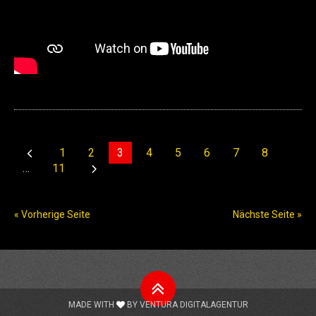
1
2
3
4
5
6
7
8
…
11
« Vorherige Seite
Nächste Seite »
Nach
oben
MADE WITH
BY
VENTURA DIGITALAGENTUR