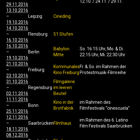
12.10. / 24.11. / 29.11.
29.11.2016
13.10.2016
–
Leipzig
Cineding
19.10.2016
14.10.2016
–
Flensburg
51 Stufen
16.10.2016
16.10.2016
Babylon
So. 16:15 Uhr, Mo. & Di.
–
Berlin
Mitte
22:15 Uhr, Mi. 22:30 Uhr
19.10.2016
21.10.2016
Kommunales
Fr. & So. im Rahmen der
–
Freiburg
Kino Freiburg
Protestmusik-Filmreihe
23.10.2016
31.10.2016
Filmgalerie
–
Regensburg
im leeren
02.11.2016
Beutel
11.11.2016
Kino in der
im Rahmen des
–
Bonn
Brotfabrik
Filmfestivals “cinescuela”
25.11.2016
12.11.2016
im Rahmen des 6. Latino
–
Saarbrücken
Filmhaus
Film Festivals Saarbrücken
18.11.2016
08.12.2016