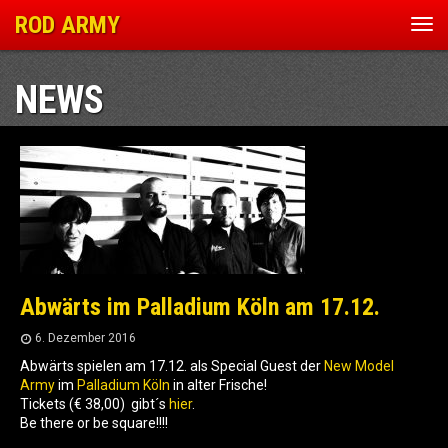
ROD ARMY
Nav
ein
NEWS
Abwärts im Palladium Köln am 17.12.
6. Dezember 2016
Abwärts spielen am 17.12. als Special Guest der
New Model
Army
im
Palladium Köln
in alter Frische!
Tickets (€ 38,00) gibt´s
hier
.
Be there or be square!!!!