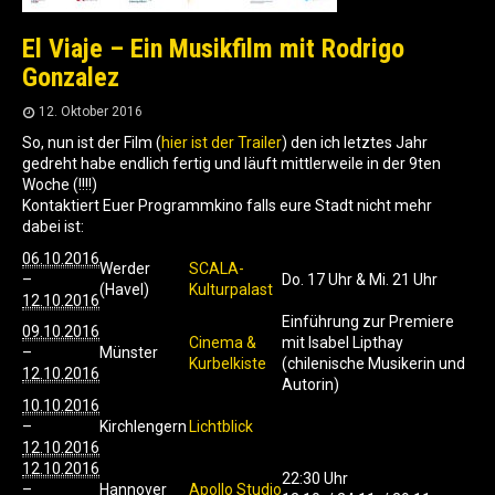
El Viaje – Ein Musikfilm mit Rodrigo
Gonzalez
12. Oktober 2016
So, nun ist der Film (
hier ist der Trailer
) den ich letztes Jahr
gedreht habe endlich fertig und läuft mittlerweile in der 9ten
Woche (!!!!)
Kontaktiert Euer Programmkino falls eure Stadt nicht mehr
dabei ist:
06.10.2016
Werder
SCALA-
–
Do. 17 Uhr & Mi. 21 Uhr
(Havel)
Kulturpalast
12.10.2016
Einführung zur Premiere
09.10.2016
Cinema &
mit Isabel Lipthay
–
Münster
Kurbelkiste
(chilenische Musikerin und
12.10.2016
Autorin)
10.10.2016
–
Kirchlengern
Lichtblick
12.10.2016
12.10.2016
22:30 Uhr
–
Hannover
Apollo Studio